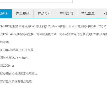
品描述
产品规格
产品尺寸
产品应用
产品清单
关
SI-348G
数据传输将利用Cat5以上的(1/2;3/6)Pin传输，而POE电源则利用( 4/5;7/8
使用PSI-348G 具有简易壁挂，简易的连接方式，为不易设置电源提供了更好的解
布线成本。
SI-348G
简易型POE供电器
通过电压DC 5 ~ 48V。
流1000ma
可以使用自攻螺丝固定在墙壁上
ED
灯显示确保有电压电流