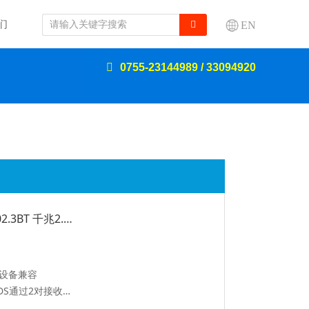
们
EN
0755-23144989 / 33094920
90W POE供电器 自动侦测 标准IEEE802.3BT 千兆2.5G
电源设备兼容
安全：低功率设备仅接收所需电源，2对PDS通过2对接收电源